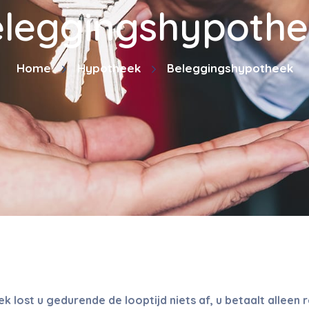
leggingshypoth
Home
Hypotheek
Beleggingshypotheek
lost u gedurende de looptijd niets af, u betaalt alleen 