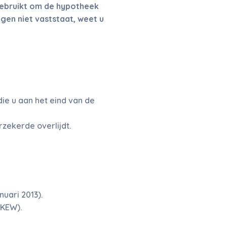
gebruikt om de hypotheek
gen niet vaststaat, weet u
die u aan het eind van de
rzekerde overlijdt.
uari 2013).
(KEW).