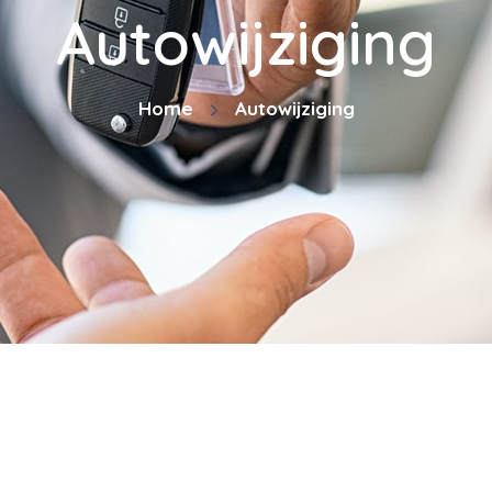
Autowijziging
Home
Autowijziging