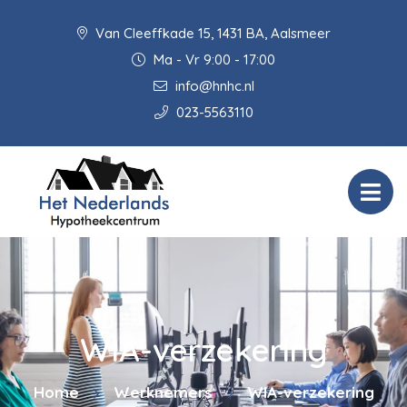
Van Cleeffkade 15, 1431 BA, Aalsmeer
Ma - Vr 9:00 - 17:00
info@hnhc.nl
023-5563110
WIA-verzekering
Home
Werknemers
WIA-verzekering