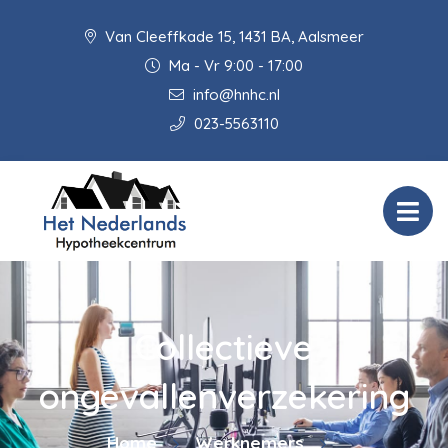
Van Cleeffkade 15, 1431 BA, Aalsmeer
Ma - Vr 9:00 - 17:00
info@hnhc.nl
023-5563110
Collectieve
ongevallenverzekering
Home
Werknemers