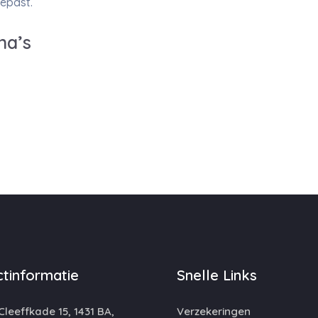
epast.
na’s
tinformatie
Snelle Links
leeffkade 15, 1431 BA,
Verzekeringen