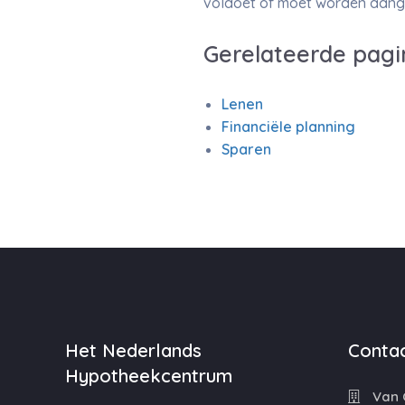
voldoet of moet worden aang
Gerelateerde pagi
Lenen
Financiële planning
Sparen
Het Nederlands
Contac
Hypotheekcentrum
Van C