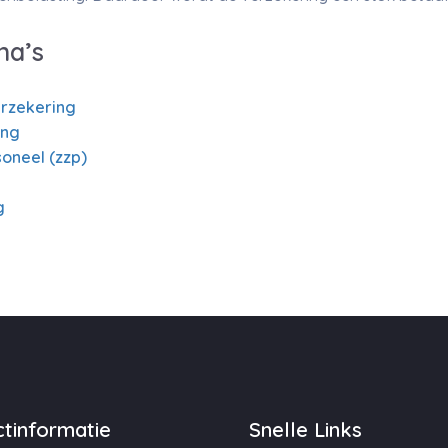
na’s
rzekering
ing
oneel (zzp)
g
tinformatie
Snelle Links