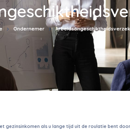
ngeschiktheidsve
e
Ondernemer
Arbeidsongeschiktheidsverzek
t gezinsinkomen als u lange tijd uit de roulatie bent do