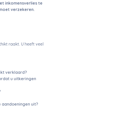
et inkomensverlies te
t moet verzekeren.
ikt raakt. U heeft veel
ikt verklaard?
rdat u uitkeringen
?
e aandoeningen uit?