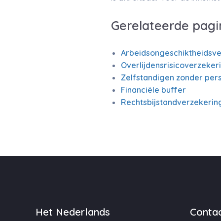
Gerelateerde pagi
Arbeidsongeschiktheidsve
Overlijdensrisicoverzeker
Zelfstandigen zonder pers
Financiële buffer
Rechtsbijstandverzekerin
Het Nederlands
Contac