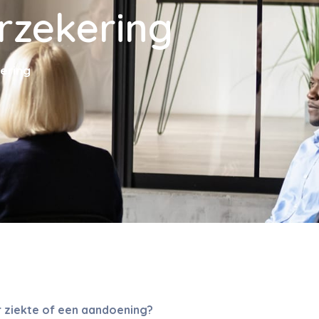
rzekering
ering
or ziekte of een aandoening?