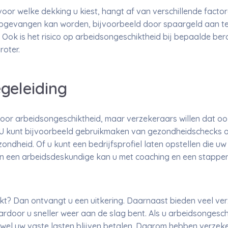
voor welke dekking u kiest, hangt af van verschillende factor
pgevangen kan worden, bijvoorbeeld door spaargeld aan te
t. Ook is het risico op arbeidsongeschiktheid bij bepaalde b
roter.
geleiding
lt door arbeidsongeschiktheid, maar verzekeraars willen dat o
. U kunt bijvoorbeeld gebruikmaken van gezondheidschecks 
ondheid. Of u kunt een bedrijfsprofiel laten opstellen die u
t. En een arbeidsdeskundige kan u met coaching en een stappe
t? Dan ontvangt u een uitkering. Daarnaast bieden veel ver
rdoor u sneller weer aan de slag bent. Als u arbeidsongeschi
wel uw vaste lasten blijven betalen. Daarom hebben verze