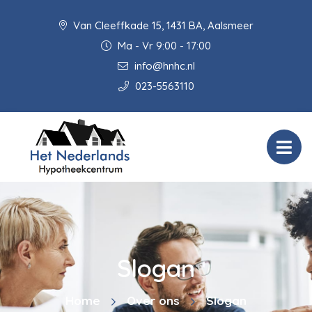
Van Cleeffkade 15, 1431 BA, Aalsmeer
Ma - Vr 9:00 - 17:00
info@hnhc.nl
023-5563110
Slogan
Home
Over ons
Slogan