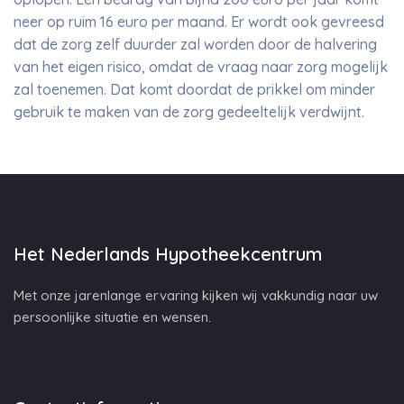
neer op ruim 16 euro per maand. Er wordt ook gevreesd
dat de zorg zelf duurder zal worden door de halvering
van het eigen risico, omdat de vraag naar zorg mogelijk
zal toenemen. Dat komt doordat de prikkel om minder
gebruik te maken van de zorg gedeeltelijk verdwijnt.
Het Nederlands Hypotheekcentrum
Met onze jarenlange ervaring kijken wij vakkundig naar uw
persoonlijke situatie en wensen.