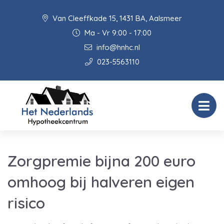
Van Cleeffkade 15, 1431 BA, Aalsmeer
Ma - Vr 9:00 - 17:00
info@hnhc.nl
023-5563110
Zorgpremie bijna 200 euro
omhoog bij halveren eigen
risico