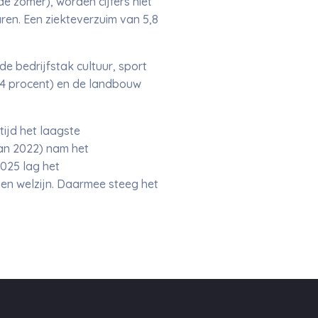
e zomer), worden cijfers niet
en. Een ziekteverzuim van 5,8
de bedrijfstak cultuur, sport
(3,4 procent) en de landbouw
tijd het laagste
an 2022) nam het
2025 lag het
en welzijn. Daarmee steeg het