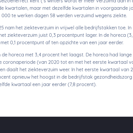
izoeneffect kent (’s winters wordt er meer verzuimd dan in d
 kwartalen, maar met dezelfde kwartalen in voorgaande jar
1 000 te werken dagen 58 werden verzuimd wegens ziekte.
 nam het ziekteverzuim in vrijwel alle bedrijfstakken toe. In 
 het ziekteverzuim juist 0,3 procentpunt lager. In de horeca 
met 0,1 procentpunt af ten opzichte van een jaar eerder.
n de horeca met 3,4 procent het laagst. De horeca had lange 
e coronaperiode (van 2020 tot en met het eerste kwartaal v
ien daalt het ziekteverzuim weer. In het eerste kwartaal van 
cent opnieuw het hoogst in de bedrijfstak gezondheidszorg 
lfde kwartaal een jaar eerder (7,8 procent).