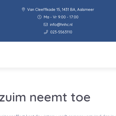
Van Cleeffkade 15, 1431 BA, Aalsmeer
Ma - Vr 9:00 - 17:00
info@hnhc.nl
023-5563110
rzuim neemt toe