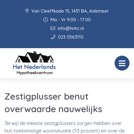
Van Cleeffkade 15, 1431 BA, Aalsmeer
Ma - Vr 9:00 - 17:00
info@hnhc.nl
023-5563110
Zestigplusser benut
overwaarde nauwelijks
Terwijl de meeste zestigplussers zorgen hebben over
hun toekomstige woonsituatie (53 procent) en over de