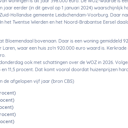
 woningen is dit jaar 398.000 euro. De WOZ-waarde is een
jaar eerder (in dit geval op 1 januari 2024) waarschijnlijk 
 de Zuid-Hollandse gemeente Leidschendam-Voorburg. Daar na
 In het Twentse Wierden en het Noord-Brabantse Eersel daal
at Bloemendaal bovenaan. Daar is een woning gemiddeld 92
Laren, waar een huis zo'n 920.000 euro waard is. Kerkrade
uro.
nderdag ook met schattingen over de WOZ in 2026. Volgend
,5 en 11,5 procent. Dat komt vooral doordat huizenprijzen hard
de afgelopen vijf jaar (bron CBS)
rocent)
rocent)
rocent)
procent)
rocent)