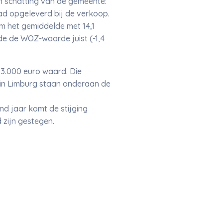
 schatting van de gemeente:
had opgeleverd bij de verkoop.
m het gemiddelde met 14,1
de de WOZ-waarde juist (-1,4
3.000 euro waard. Die
 in Limburg staan onderaan de
 jaar komt de stijging
 zijn gestegen.