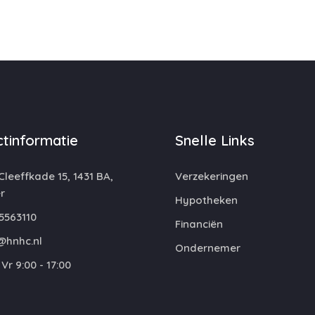
tinformatie
Snelle Links
leeffkade 15, 1431 BA,
Verzekeringen
r
Hypotheken
5563110
Financiën
@hnhc.nl
Ondernemer
Vr 9:00 - 17:00