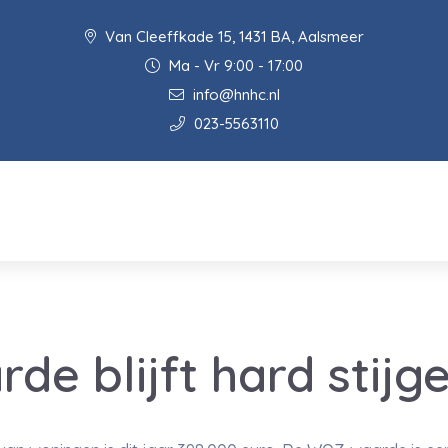
Van Cleeffkade 15, 1431 BA, Aalsmeer
Ma - Vr 9:00 - 17:00
info@hnhc.nl
023-5563110
e blijft hard stijg