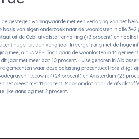
e gestegen woningwaarde met een verlaging van het belast
op basis van eigen onderzoek naar de woonlasten in alle 34
at uit de Ozb, afvalstoffenheffing (+3 procent) en rioolheff
cent hoger uit dan vorig jaar. In vergelijking met de hoge in
jging mee, aldus VEH. Toch gaan de woonlasten in 14 gemeen
 dit jaar met meer dan 10 procent. Huiseigenaren in Alblasse
re gemeenten waar deze belasting procentueel fors stijgt zij
Bodegraven-Reeuwijk (+24 procent) en Amsterdam (23 procen
len het meest met 11 procent. Maar omdat daar de afvalstoff
elijke aanslag met 2 procent.