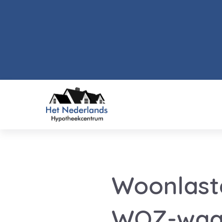
Woonlaste
WOZ-waa