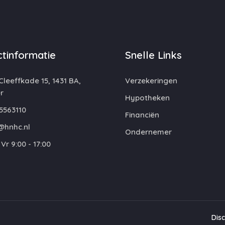
tinformatie
Snelle Links
leeffkade 15, 1431 BA,
Verzekeringen
r
Hypotheken
5563110
Financiën
@hnhc.nl
Ondernemer
Vr 9:00 - 17:00
Dis