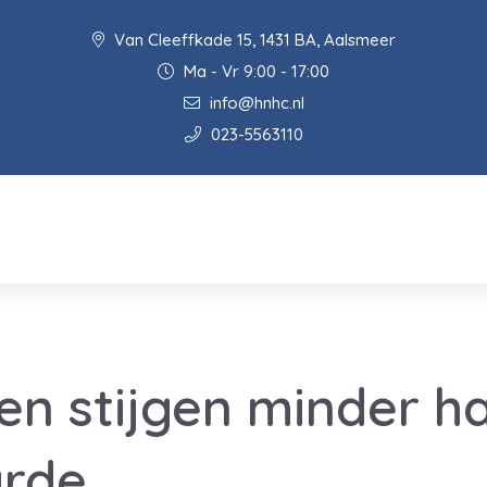
Van Cleeffkade 15, 1431 BA, Aalsmeer
Ma - Vr 9:00 - 17:00
info@hnhc.nl
023-5563110
n stijgen minder h
rde