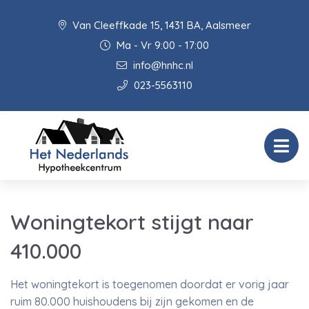
Van Cleeffkade 15, 1431 BA, Aalsmeer
Ma - Vr 9:00 - 17:00
info@hnhc.nl
023-5563110
Woningtekort stijgt naar
410.000
Het woningtekort is toegenomen doordat er vorig jaar
ruim 80.000 huishoudens bij zijn gekomen en de