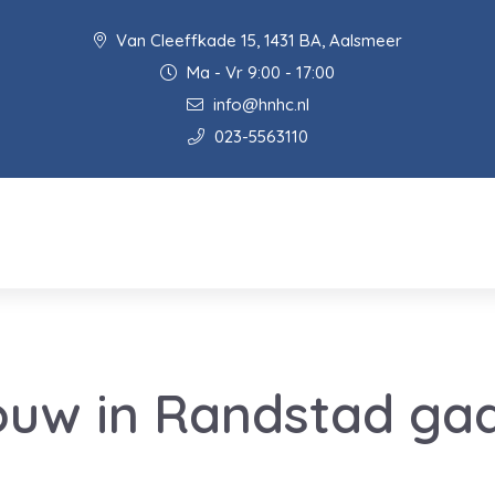
Van Cleeffkade 15, 1431 BA, Aalsmeer
Ma - Vr 9:00 - 17:00
info@hnhc.nl
023-5563110
uw in Randstad gaa