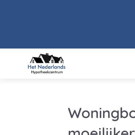
Woningbo
moeilijker