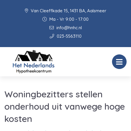
Van Cleeffkade 15, 1431 BA, Aalsmeer
Ma - Vr 9:00 - 17:00
info@hnhc.nl
023-5563110
Woningbezitters stellen
onderhoud uit vanwege hoge
kosten