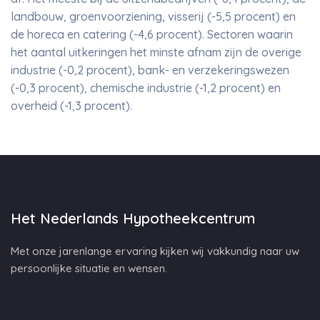
landbouw, groenvoorziening, visserij (-5,5 procent) en
de horeca en catering (-4,6 procent). Sectoren waarin
het aantal uitkeringen het minste afnam zijn de overige
industrie (-0,2 procent), bank- en verzekeringswezen
(-0,3 procent), chemische industrie (-1,2 procent) en
overheid (-1,3 procent).
Het Nederlands Hypotheekcentrum
Met onze jarenlange ervaring kijken wij vakkundig naar uw
persoonlijke situatie en wensen.