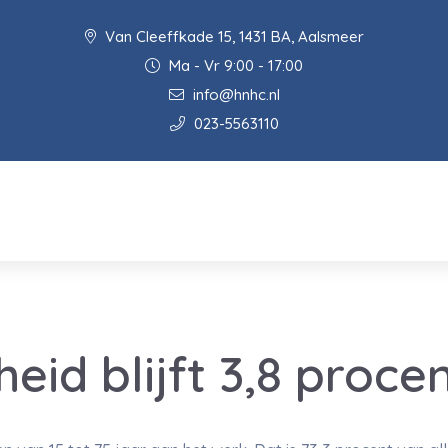
Van Cleeffkade 15, 1431 BA, Aalsmeer
Ma - Vr 9:00 - 17:00
info@hnhc.nl
023-5563110
eid blijft 3,8 proce