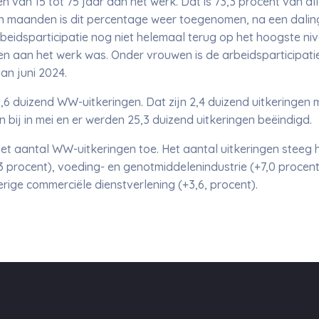
n van 15 tot 75 jaar aan het werk. Dat is 73,3 procent van al
en maanden is dit percentage weer toegenomen, na een daling
beidsparticipatie nog niet helemaal terug op het hoogste niv
gen aan het werk was. Onder vrouwen is de arbeidsparticipati
an juni 2024.
,6 duizend WW-uitkeringen. Dat zijn 2,4 duizend uitkeringen 
n bij in mei en er werden 25,3 duizend uitkeringen beëindigd.
het aantal WW-uitkeringen toe. Het aantal uitkeringen steeg 
,3 procent), voeding- en genotmiddelenindustrie (+7,0 procent
rige commerciële dienstverlening (+3,6, procent).