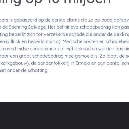
ars is gebaseerd op de eerste claims die ze op oudejaarsavo
n de Stichting Salvage. Het definitieve schadebedrag kan pas
ing beperkt zich tot verzekerde schade die onder de dekking 
en (allrisk en beperkt casco). Medische kosten en schadebe
en overheidseigendommen zijn niet bekend en worden dus n
at daar een groot schadebedrag mee gemoeid is. Zo loopt de
 kerkgebouw), de eendenfokkerij in Ermelo en een aantal sc
niet onder de schatting.