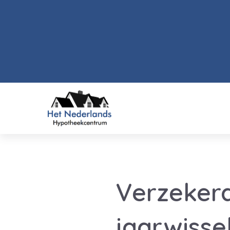
Verzekera
jaarwisse