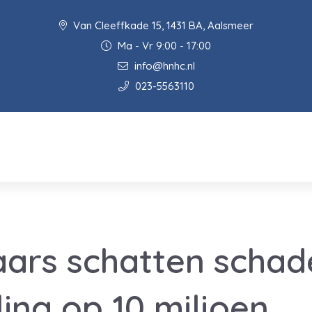
Van Cleeffkade 15, 1431 BA, Aalsmeer
Ma - Vr 9:00 - 17:00
info@hnhc.nl
023-5563110
ars schatten schade
ling op 10 miljoen