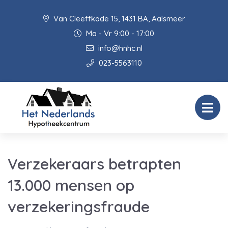
Van Cleeffkade 15, 1431 BA, Aalsmeer
Ma - Vr 9:00 - 17:00
info@hnhc.nl
023-5563110
Verzekeraars betrapten
13.000 mensen op
verzekeringsfraude