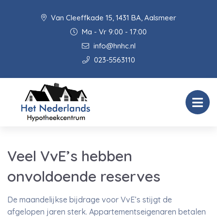
Van Cleeffkade 15, 1431 BA, Aalsmeer
Ma - Vr 9:00 - 17:00
info@hnhc.nl
023-5563110
Veel VvE’s hebben
onvoldoende reserves
De maandelijkse bijdrage voor VvE’s stijgt de
afgelopen jaren sterk. Appartementseigenaren betalen