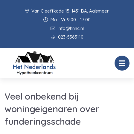
Van Cleeffkade 15, 1431 BA, Aalsmeer
Ma - Vr 9:00 - 17:00
info@hnhc.nl
023-5563110
Veel onbekend bij
woningeigenaren over
funderingsschade