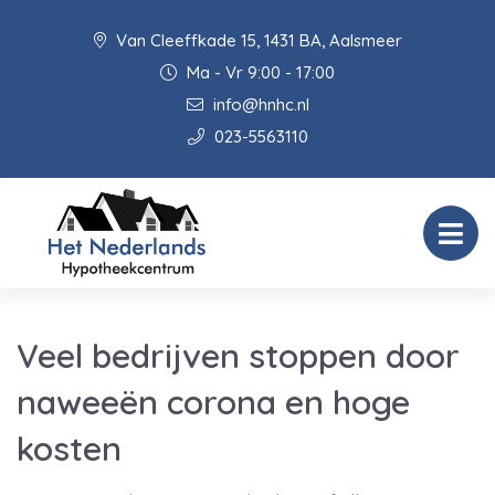
Van Cleeffkade 15, 1431 BA, Aalsmeer
Ma - Vr 9:00 - 17:00
info@hnhc.nl
023-5563110
Veel bedrijven stoppen door
naweeën corona en hoge
kosten