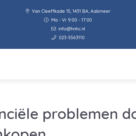
Van Cleeffkade 15, 1431 BA, Aalsmeer
Ma - Vr 9:00 - 17:00
info@hnhc.nl
023-5563110
nciële problemen d
nkopen