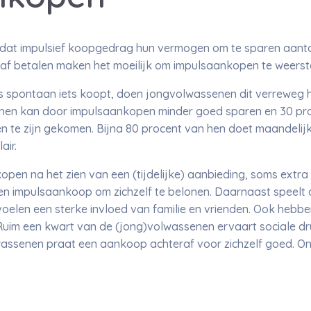
dat impulsief koopgedrag hun vermogen om te sparen aantast
af betalen maken het moeilijk om impulsaankopen te weers
s spontaan iets koopt, doen jongvolwassenen dit verreweg h
nen kan door impulsaankopen minder goed sparen en 30 pro
en te zijn gekomen. Bijna 80 procent van hen doet maandeli
air.
pen na het zien van een (tijdelijke) aanbieding, soms extr
en impulsaankoop om zichzelf te belonen. Daarnaast speelt 
oelen een sterke invloed van familie en vrienden. Ook hebben 
Ruim een kwart van de (jong)volwassenen ervaart sociale d
wassenen praat een aankoop achteraf voor zichzelf goed. On