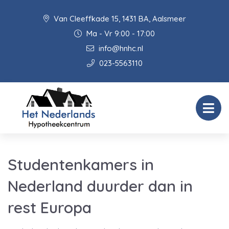
Van Cleeffkade 15, 1431 BA, Aalsmeer
Ma - Vr 9:00 - 17:00
info@hnhc.nl
023-5563110
Studentenkamers in
Nederland duurder dan in
rest Europa