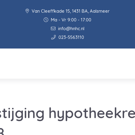
Van Cleeffkade 15, 1431 BA, Aalsmeer
Ma - Vr 9:00 - 17:00
info@hnhc.nl
023-5563110
stijging hypotheekr
8