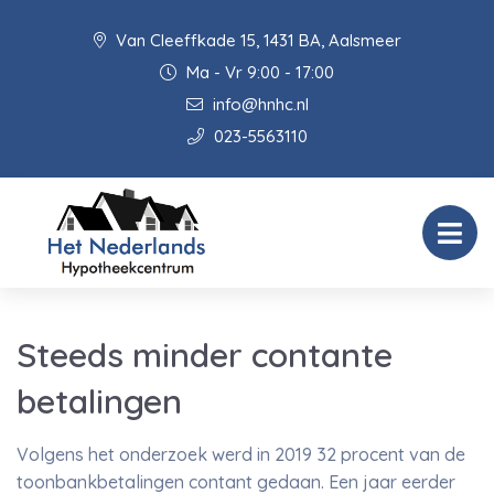
Van Cleeffkade 15, 1431 BA, Aalsmeer
Ma - Vr 9:00 - 17:00
info@hnhc.nl
023-5563110
Steeds minder contante
betalingen
Volgens het onderzoek werd in 2019 32 procent van de
toonbankbetalingen contant gedaan. Een jaar eerder