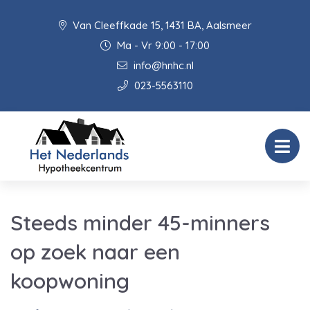
Van Cleeffkade 15, 1431 BA, Aalsmeer
Ma - Vr 9:00 - 17:00
info@hnhc.nl
023-5563110
Steeds minder 45-minners
op zoek naar een
koopwoning