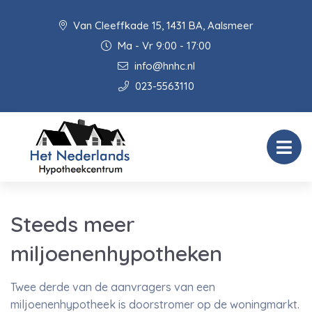
Van Cleeffkade 15, 1431 BA, Aalsmeer
Ma - Vr 9:00 - 17:00
info@hnhc.nl
023-5563110
Steeds meer
miljoenenhypotheken
Twee derde van de aanvragers van een
miljoenenhypotheek is doorstromer op de woningmarkt.