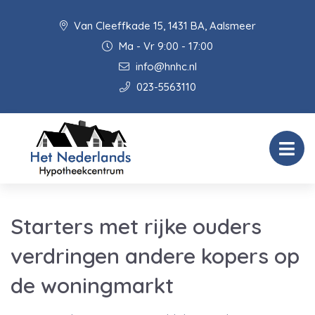
Van Cleeffkade 15, 1431 BA, Aalsmeer
Ma - Vr 9:00 - 17:00
info@hnhc.nl
023-5563110
Starters met rijke ouders
verdringen andere kopers op
de woningmarkt