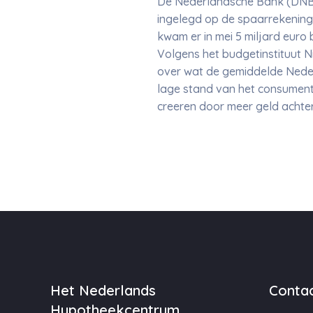
De Nederlandsche Bank (DNB) 
ingelegd op de spaarrekeninge
kwam er in mei 5 miljard euro b
Volgens het budgetinstituut Ni
over wat de gemiddelde Nederl
lage stand van het consumente
creeren door meer geld achte
Het Nederlands
Contac
Hypotheekcentrum