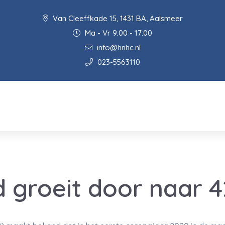
Van Cleeffkade 15, 1431 BA, Aalsmeer
Ma - Vr 9:00 - 17:00
info@hnhc.nl
023-5563110
 groeit door naar 4