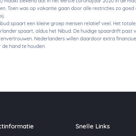
maakt bekend dat in het eerste coronajaar 2020 in de maan
n. Toen was op vakantie gaan door alle restricties zo goed a
ij.
bud spaart een kleine groep mensen relatief veel. Het totale
ander spaart, aldus het Nibud. De huidige spaardrift past 
nvertrouwen. Nederlanders willen daardoor extra financiuel
r de hand te houden.
tinformatie
Snelle Links