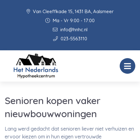
Van Cleeffkade 15, 1431 BA, Aalsmeer
Ma - Vr 9:00 - 17:00
info@hnhc.nl
023-5563110
Senioren kopen vaker
nieuwbouwwoningen
Lang werd gedacht dat senioren liever niet verhuizen en
ervoor kiezen om in hun eigen vertrouwde