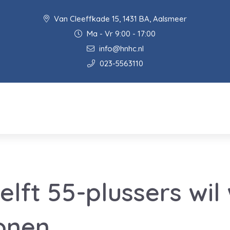
Van Cleeffkade 15, 1431 BA, Aalsmeer
Ma - Vr 9:00 - 17:00
info@hnhc.nl
023-5563110
elft 55-plussers wil
onen