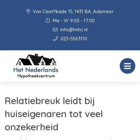
Van Cleeffkade 15, 1431 BA, Aalsmeer
Ma - Vr 9:00 - 17:00
info@hnhc.nl
023-5563110
Relatiebreuk leidt bij
huiseigenaren tot veel
onzekerheid