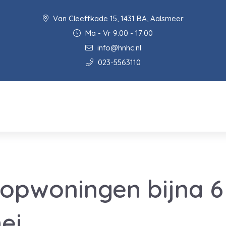
Van Cleeffkade 15, 1431 BA, Aalsmeer
Ma - Vr 9:00 - 17:00
info@hnhc.nl
023-5563110
oopwoningen bijna 6
ei