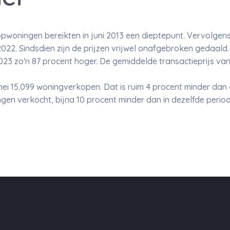
pwoningen bereikten in juni 2013 een dieptepunt. Vervolgen
022. Sindsdien zijn de prijzen vrijwel onafgebroken gedaald. 
2023 zo'n 87 procent hoger. De gemiddelde transactieprijs va
ei 15.099 woningverkopen. Dat is ruim 4 procent minder dan e
ngen verkocht, bijna 10 procent minder dan in dezelfde perio