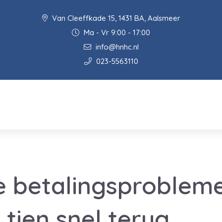
Van Cleeffkade 15, 1431 BA, Aalsmeer
Ma - Vr 9:00 - 17:00
info@hnhc.nl
023-5563110
e betalingsproblem
 tien snel terug