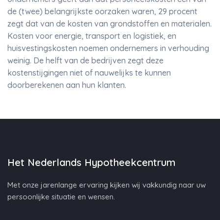
de (twee) belangrijkste oorzaken waren, 29 procent
zegt dat van de kosten van grondstoffen en materialen.
Kosten voor energie, transport en logistiek, en
huisvestingskosten noemen ondernemers in verhouding
weinig. De helft van de bedrijven zegt deze
kostenstijgingen niet of nauwelijks te kunnen
doorberekenen aan hun klanten.
Het Nederlands Hypotheekcentrum
Met onze jarenlange ervaring kijken wij vakkundig naar uw
persoonlijke situatie en wensen.