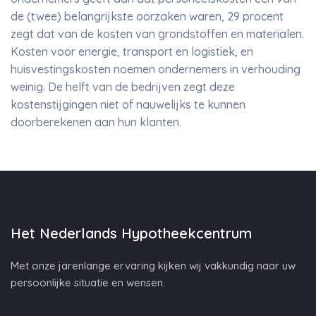
de (twee) belangrijkste oorzaken waren, 29 procent
zegt dat van de kosten van grondstoffen en materialen.
Kosten voor energie, transport en logistiek, en
huisvestingskosten noemen ondernemers in verhouding
weinig. De helft van de bedrijven zegt deze
kostenstijgingen niet of nauwelijks te kunnen
doorberekenen aan hun klanten.
Het Nederlands Hypotheekcentrum
Met onze jarenlange ervaring kijken wij vakkundig naar uw
persoonlijke situatie en wensen.