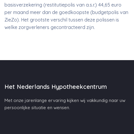
basisverzekering (restitutiepolis van a.s.r.) 44,65 euro
per maand meer dan de goedkoopste (budgetpolis van
ZieZo). Het grootste verschil tussen deze polissen is
welke zorgverleners gecontracteerd zijn.
Het Nederlands Hypotheekcentrum
Met onze jarenlange ervaring kijken wij vakkundig naar uw
persoonlijke situatie en wensen.