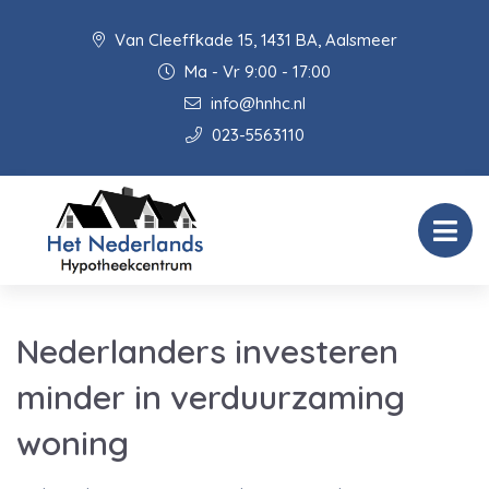
Van Cleeffkade 15, 1431 BA, Aalsmeer
Ma - Vr 9:00 - 17:00
info@hnhc.nl
023-5563110
Nederlanders investeren
minder in verduurzaming
woning