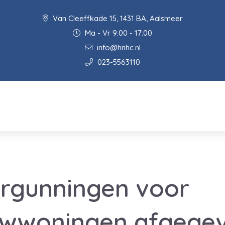
Van Cleeffkade 15, 1431 BA, Aalsmeer
Ma - Vr 9:00 - 17:00
info@hnhc.nl
023-5563110
ergunningen voor
wwoningen afgege