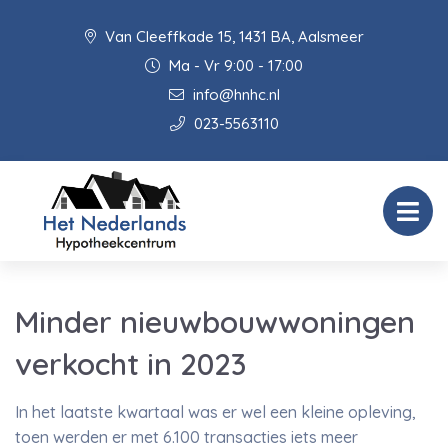
Van Cleeffkade 15, 1431 BA, Aalsmeer
Ma - Vr 9:00 - 17:00
info@hnhc.nl
023-5563110
Minder nieuwbouwwoningen
verkocht in 2023
In het laatste kwartaal was er wel een kleine opleving,
toen werden er met 6.100 transacties iets meer