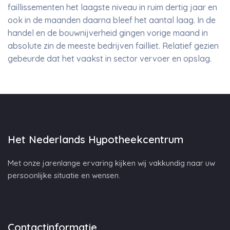
faillissementen het laagste niveau in ruim dertig jaar en
ook in de maanden daarna bleef het aantal laag. In de
handel en de bouwnijverheid gingen vorige maand in
absolute zin de meeste bedrijven failliet. Relatief gezien
gebeurde dat het vaakst in sector vervoer en opslag.
Het Nederlands Hypotheekcentrum
Met onze jarenlange ervaring kijken wij vakkundig naar uw
persoonlijke situatie en wensen.
Contactinformatie