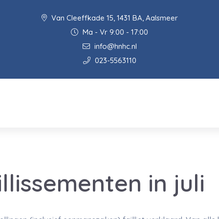
Van Cleeffkade 15, 1431 BA, Aalsmeer
Ma - Vr 9:00 - 17:00
info@hnhc.nl
023-5563110
llissementen in juli