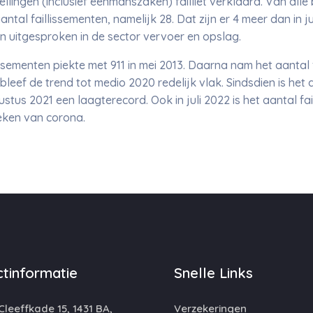
nstellingen (inclusief eenmanszaken) failliet verklaard. Van all
ntal faillissementen, namelijk 28. Dat zijn er 4 meer dan in ju
ten uitgesproken in de sector vervoer en opslag.
ssementen piekte met 911 in mei 2013. Daarna nam het aantal 
leef de trend tot medio 2020 redelijk vlak. Sindsdien is het 
stus 2021 een laagterecord. Ook in juli 2022 is het aantal fa
eken van corona.
tinformatie
Snelle Links
leeffkade 15, 1431 BA,
Verzekeringen