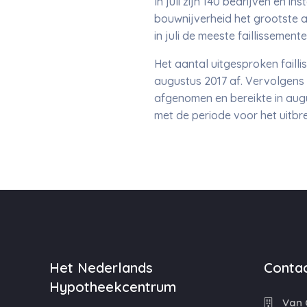
In juli zijn 140 bedrijven en i
bouwnijverheid het grootste aa
in juli de meeste faillissemen
Het aantal uitgesproken failli
augustus 2017 af. Vervolgens b
afgenomen en bereikte in augu
met de periode voor het uitbr
Het Nederlands
Contac
Hypotheekcentrum
Van C