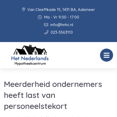
Van Cleeffkade 15, 1431 BA, Aalsmeer
Ma - Vr 9:00 - 17:00
info@hnhc.nl
023-5563110
Meerderheid ondernemers
heeft last van
personeelstekort