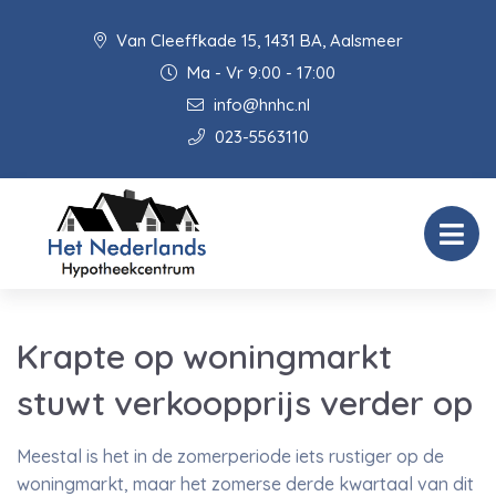
Van Cleeffkade 15, 1431 BA, Aalsmeer
Ma - Vr 9:00 - 17:00
info@hnhc.nl
023-5563110
Krapte op woningmarkt
stuwt verkoopprijs verder op
Meestal is het in de zomerperiode iets rustiger op de
woningmarkt, maar het zomerse derde kwartaal van dit