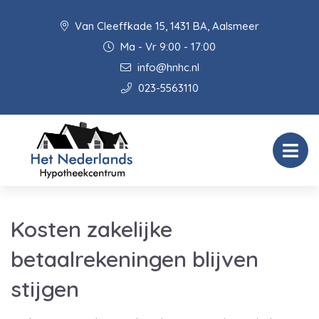
Van Cleeffkade 15, 1431 BA, Aalsmeer
Ma - Vr 9:00 - 17:00
info@hnhc.nl
023-5563110
Kosten zakelijke
betaalrekeningen blijven
stijgen