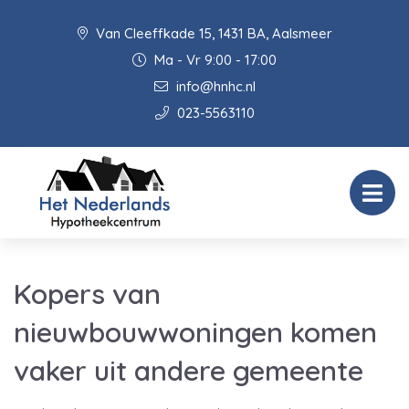
Van Cleeffkade 15, 1431 BA, Aalsmeer
Ma - Vr 9:00 - 17:00
info@hnhc.nl
023-5563110
Kopers van
nieuwbouwwoningen komen
vaker uit andere gemeente