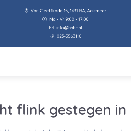
Van Cleeffkade 15, 1431 BA, Aalsmeer
Ma - Vr 9:00 - 17:00
info@hnhc.nl
023-5563110
t flink gestegen in