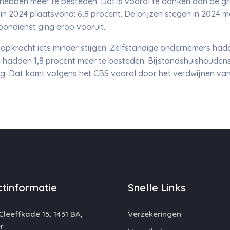
ebben meer te besteden. Dat is vooral te danken aan de g
ie in 2024 plaatsvond: 6,8 procent. De prijzen stegen in 2024 m
oondienst ging erop vooruit.
pkracht iets minder stijgen. Zelfstandige ondernemers had
hadden 1,8 procent meer te besteden. Bijstandshuishoudens 
ing. Dat komt volgens het CBS vooral door het verdwijnen va
tinformatie
Snelle Links
leeffkade 15, 1431 BA,
Verzekeringen
r