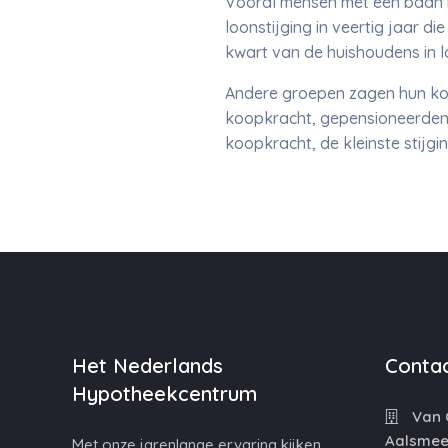
Vooral mensen met een baan h
loonstijging in veertig jaar d
kwart van de huishoudens in l
Andere groepen zagen hun koo
koopkracht, gepensioneerden 
koopkracht, de kleinste stijg
Het Nederlands
Contac
Hypotheekcentrum
Van C
Aalsmee
Met onze jarenlange ervaring kijken