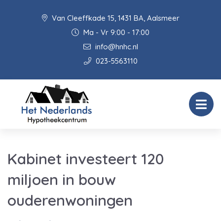
Van Cleeffkade 15, 1431 BA, Aalsmeer
Ma - Vr 9:00 - 17:00
info@hnhc.nl
023-5563110
Kabinet investeert 120
miljoen in bouw
ouderenwoningen