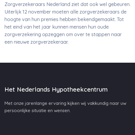
Zorgverzekeraars Nederland ziet dat ook wel gebeuren.
Uiterlijk 12 november moeten alle zorgverzekeraars de
hoogte van hun premies hebben bekendgemaakt. Tot
het eind van het jaar kunnen mensen hun oude
zorgverzekering opzeggen om over te stappen naar
een nieuwe zorgverzekeraar.
Het Nederlands Hypotheekcentrum
Met onze jarenlange ervaring kijken wij vakkundig naar uw
persoonlijke situatie en wensen.